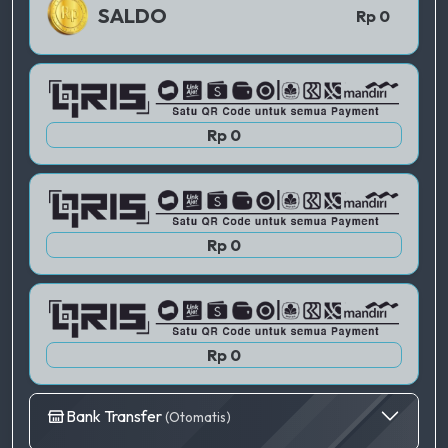
QRIS 1
SALDO
Rp 0
QRIS 2
Rp 0
QRIS 3
Rp 0
Rp 0
Bank Transfer
(Otomatis)