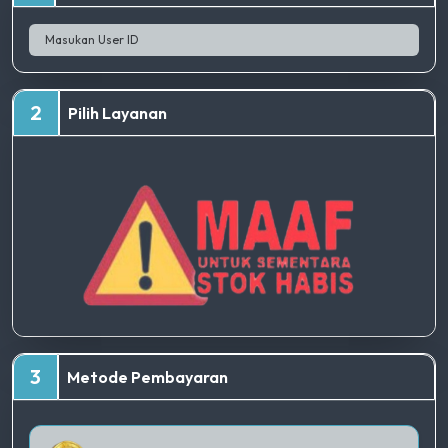
2
Pilih Layanan
TERBAIK
3
Metode Pembayaran