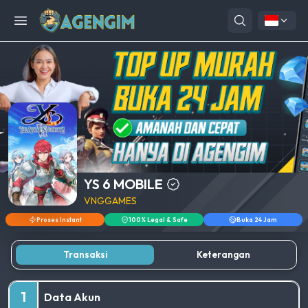
Open menu
YS 6 MOBILE
VNGGAMES
Proses Instant
100% Legal & Safe
Buka 24 Jam
Transaksi
Keterangan
1
Data Akun