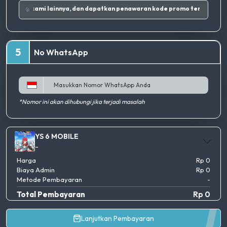
Ikuti Instagram dan sosial media kami lainnya, dan dapatkan penawaran kode promo terbaik.
|
5
No WhatsApp
*Nomor ini akan dihubungi jika terjadi masalah
YS 6 MOBILE
-
Harga
Rp 0
Biaya Admin
Rp 0
Metode Pembayaran
-
Total Pembayaran
Rp 0
Lanjutkan Pembayaran