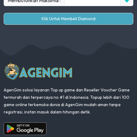
Membutuhkan Maksimal :
Klik Untuk Membeli Diamond
AgenGim
AgenGim solusi layanan Top up game dan Reseller Voucher Game
termurah dan terpercaya no #1 di Indonesia. Topup lebih dari 100
game online terkemuka dunia di AgenGim mudah aman tanpa
registrasi, instan masuk dalam hitungan detik.
Aplikasi Android