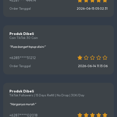
+6281****44474
Order Tanggal
2026-06-15 05:02:31
Produk Dibeli
Coin TikTok 30 Coin
“Puas banget topup disini”
+6285****51212
Order Tanggal
2026-06-14 11:13:06
Produk Dibeli
TikTok Followers | 15 Days Refill | No Drop | 30K/Day
“Harganya murah”
+6287****02018