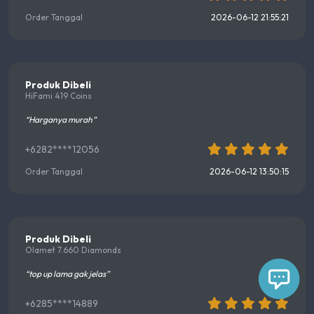
Order Tanggal
2026-06-12 21:55:21
Produk Dibeli
HiFami 419 Coins
“Harganya murah”
+6282****12056
Order Tanggal
2026-06-12 13:50:15
Produk Dibeli
Olamet 7.660 Diamonds
“top up lama gak jelas”
+6285****14889