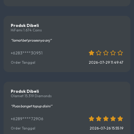
Produk Dibeli
HiFami 1.674 Coins
“lamat bet prosesnya anj”
+6283****30951
Order Tanggal
2026-07-29 11:49:47
Produk Dibeli
Olamet 15.319 Diamonds
“Puas banget topup disini”
+6289****72906
Order Tanggal
2026-07-26 15:55:19