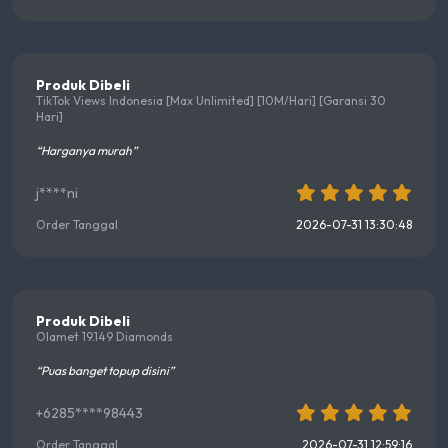
Produk Dibeli
TikTok Views Indonesia [Max Unlimited] [10M/Hari] [Garansi 30
Hari]
“Harganya murah”
j****ni
Order Tanggal
2026-07-31 13:30:48
Produk Dibeli
Olamet 19.149 Diamonds
“Puas banget topup disini”
+6285****98443
Order Tanggal
2026-07-31 12:59:16