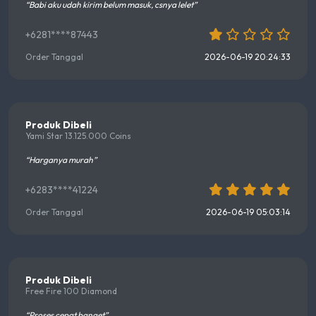
“Babi aku udah kirim belum masuk, csnya lelet”
+6281****87443
Order Tanggal
2026-06-19 20:24:33
Produk Dibeli
Yami Star 13.125.000 Coins
“Harganya murah”
+6283****41224
Order Tanggal
2026-06-19 05:03:14
Produk Dibeli
Free Fire 100 Diamond
“Proses cepat banget”