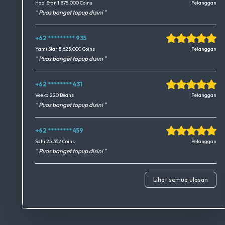
Okedimers Group INC
Hopi Star 1.875.000 Coins
Pelanggan
" Puas banget topup disini "
+62 ********* 935
Okedimers Group INC
Yami Star 5.625.000 Coins
Pelanggan
" Puas banget topup disini "
+62 ******** 431
Okedimers Group INC
Veeka 220 Beans
Pelanggan
" Puas banget topup disini "
+62 ******** 459
Okedimers Group INC
Sahi 25.352 Coins
Pelanggan
" Puas banget topup disini "
Lihat semua ulasan