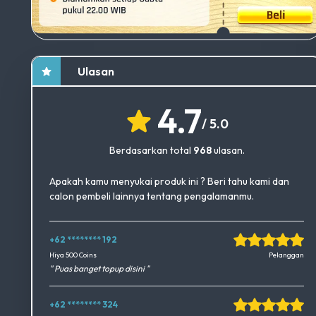
Ulasan
4.7
/ 5.0
Berdasarkan total
968
ulasan.
Apakah kamu menyukai produk ini ? Beri tahu kami dan
calon pembeli lainnya tentang pengalamanmu.
+62 ******** 192
Okedimers Group INC
Hiya 500 Coins
Pelanggan
" Puas banget topup disini "
+62 ******** 324