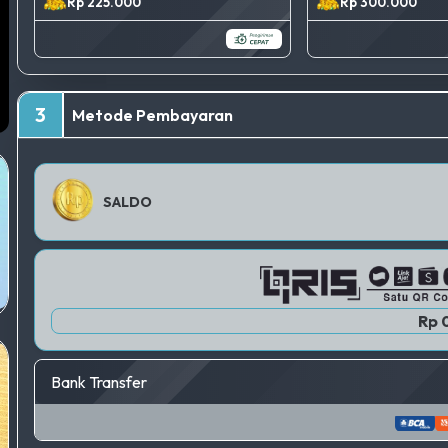
Rp 225.000
Rp 300.000
3
Metode Pembayaran
SALDO
Rp 
Bank Transfer