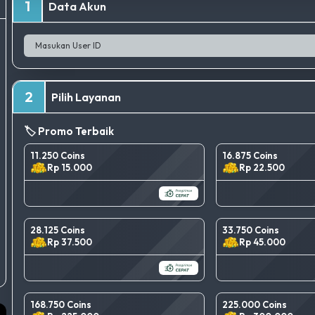
1
Data Akun
2
Pilih Layanan
🏷️ Promo Terbaik
11.250 Coins
16.875 Coins
Rp 15.000
Rp 22.500
28.125 Coins
33.750 Coins
Rp 37.500
Rp 45.000
168.750 Coins
225.000 Coins