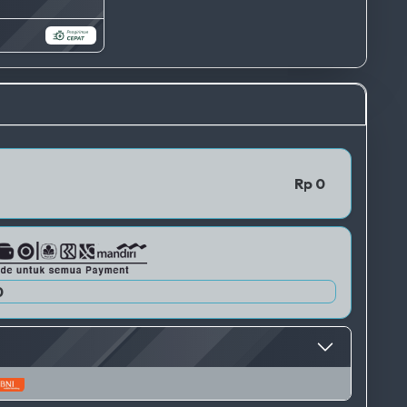
TERBAIK
QRIS 1
Rp 0
0