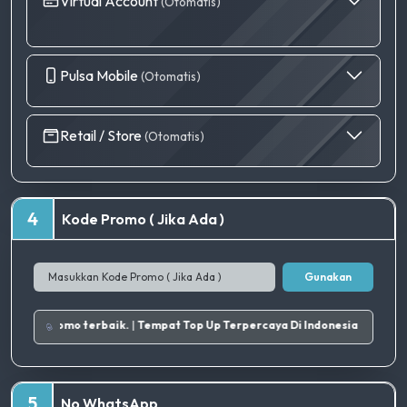
Virtual Account
(Otomatis)
Pulsa Mobile
(Otomatis)
Retail / Store
(Otomatis)
4
Kode Promo ( Jika Ada )
Gunakan
 penawaran kode promo terbaik.
|
Tempat Top Up Terpercaya Di Indonesia
5
No WhatsApp