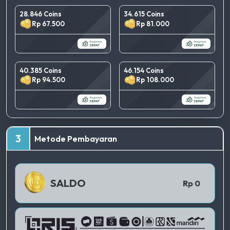
28.846 Coins
34.615 Coins
Rp 67.500
Rp 81.000
40.385 Coins
46.154 Coins
Rp 94.500
Rp 108.000
TERBAIK
3
Metode Pembayaran
QRIS 1
SALDO
Rp 0