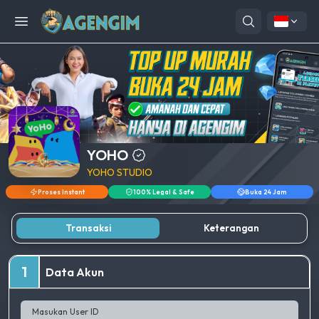
Open menu
YOHO
YOHO STUDIO
Proses Instant
100% Legal & Safe
Buka 24 Jam
Transaksi
Keterangan
1
Data Akun