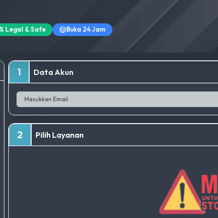
% Legal & Safe
Buka 24 Jam
1
Data Akun
2
Pilih Layanan