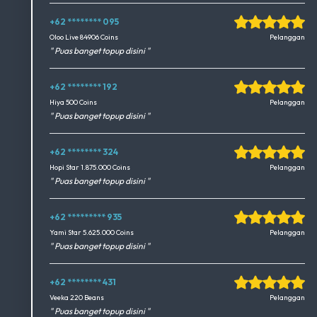
+62 ******** 095
Okedimers Group INC
Oloo Live 84906 Coins
Pelanggan
" Puas banget topup disini "
+62 ******** 192
Okedimers Group INC
Hiya 500 Coins
Pelanggan
" Puas banget topup disini "
+62 ******** 324
Okedimers Group INC
Hopi Star 1.875.000 Coins
Pelanggan
" Puas banget topup disini "
+62 ********* 935
Okedimers Group INC
Yami Star 5.625.000 Coins
Pelanggan
" Puas banget topup disini "
+62 ******** 431
Okedimers Group INC
Veeka 220 Beans
Pelanggan
" Puas banget topup disini "