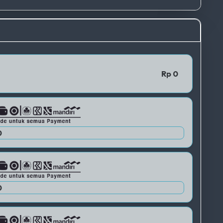
TERBAIK
QRIS 1
Rp 0
QRIS 2
0
QRIS 3
0