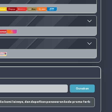
Gunakan
agram dan sosial media kami lainnya, dan dapatkan penawaran kode promo terbaik.
|