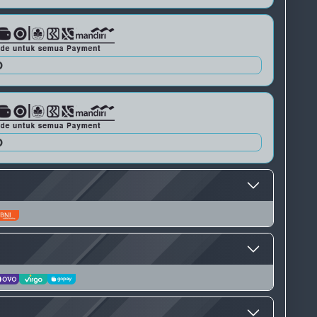
QRIS 3
0
0