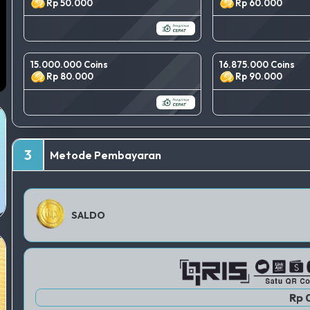
Rp 50.000
Rp 60.000
15.000.000 Coins
16.875.000 Coins
Rp 80.000
Rp 90.000
3
Metode Pembayaran
SALDO
Rp 