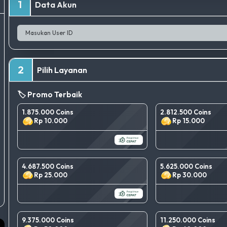
1
Data Akun
2
Pilih Layanan
🏷️ Promo Terbaik
1.875.000 Coins
2.812.500 Coins
Rp 10.000
Rp 15.000
4.687.500 Coins
5.625.000 Coins
Rp 25.000
Rp 30.000
9.375.000 Coins
11.250.000 Coins