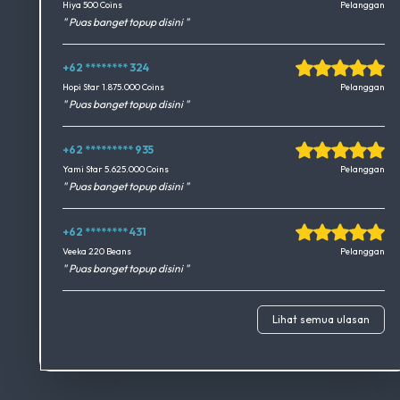
Okedimers Group INC
Hiya 500 Coins
Pelanggan
" Puas banget topup disini "
+62 ******** 324
Okedimers Group INC
Hopi Star 1.875.000 Coins
Pelanggan
" Puas banget topup disini "
+62 ********* 935
Okedimers Group INC
Yami Star 5.625.000 Coins
Pelanggan
" Puas banget topup disini "
+62 ******** 431
Okedimers Group INC
Veeka 220 Beans
Pelanggan
" Puas banget topup disini "
Lihat semua ulasan