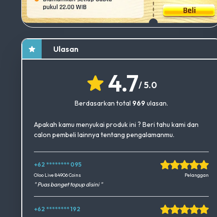
Ulasan
4.7
/ 5.0
Berdasarkan total
969
ulasan.
Apakah kamu menyukai produk ini ? Beri tahu kami dan
calon pembeli lainnya tentang pengalamanmu.
+62 ******** 095
Okedimers Group INC
Oloo Live 84906 Coins
Pelanggan
" Puas banget topup disini "
+62 ******** 192