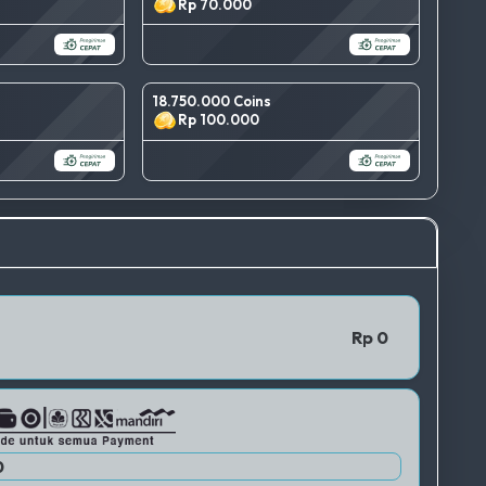
Rp 70.000
18.750.000 Coins
Rp 100.000
TERBAIK
QRIS 1
Rp 0
QRIS 2
0