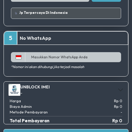
Tempat Top Up Terpercaya Di Indonesia
5
No WhatsApp
*Nomor ini akan dihubungi jika terjadi masalah
UNBLOCK IMEI
-
Harga
Rp 0
Biaya Admin
Rp 0
Metode Pembayaran
-
Total Pembayaran
Rp 0