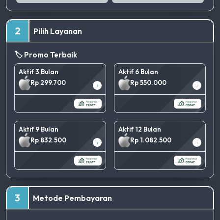
2
Pilih Layanan
🏷️ Promo Terbaik
Aktif 3 Bulan
Aktif 6 Bulan
Rp 299.700
Rp 550.000
i
i
Aktif 9 Bulan
Aktif 12 Bulan
Rp 832.500
Rp 1.082.500
i
i
TERBAIK
3
Metode Pembayaran