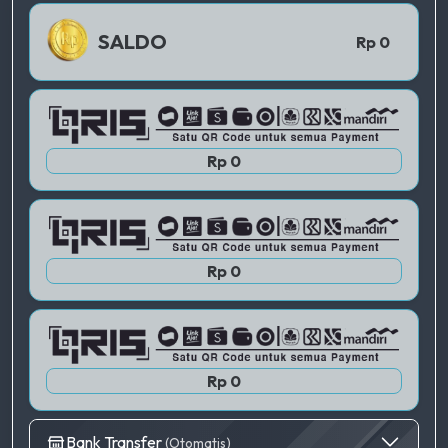
QRIS 1
SALDO
Rp 0
QRIS 2
Rp 0
QRIS 3
Rp 0
Rp 0
Bank Transfer
(Otomatis)