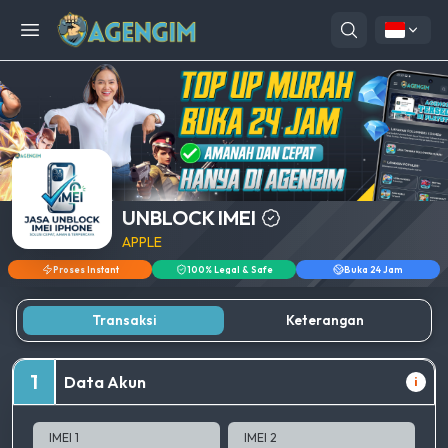
Open menu
UNBLOCK IMEI
APPLE
Proses Instant
100% Legal & Safe
Buka 24 Jam
Transaksi
Keterangan
1
Data Akun
i