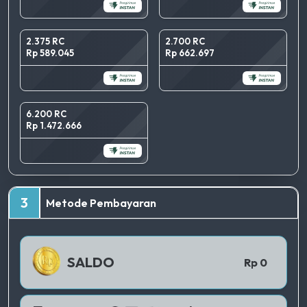
2.375 RC
2.700 RC
Rp 589.045
Rp 662.697
6.200 RC
Rp 1.472.666
TERBAIK
3
Metode Pembayaran
QRIS 1
SALDO
Rp 0