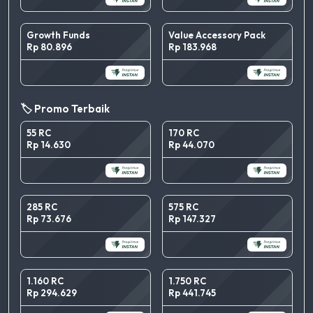
Growth Funds
Value Accessory Pack
Rp 80.896
Rp 183.968
🏷️ Promo Terbaik
55 RC
170 RC
Rp 14.630
Rp 44.070
285 RC
575 RC
Rp 73.676
Rp 147.327
1.160 RC
1.750 RC
Rp 294.629
Rp 441.745