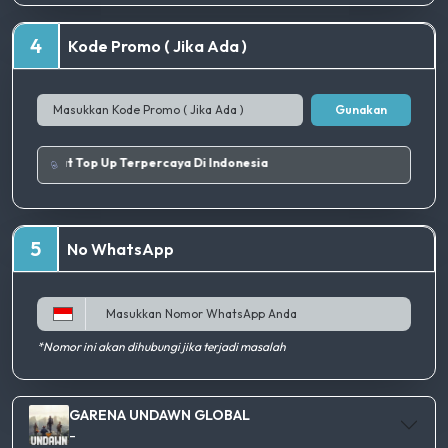
4
Kode Promo ( Jika Ada )
Gunakan
|
Tempat Top Up Terpercaya Di Indonesia
5
No WhatsApp
*Nomor ini akan dihubungi jika terjadi masalah
GARENA UNDAWN GLOBAL
-