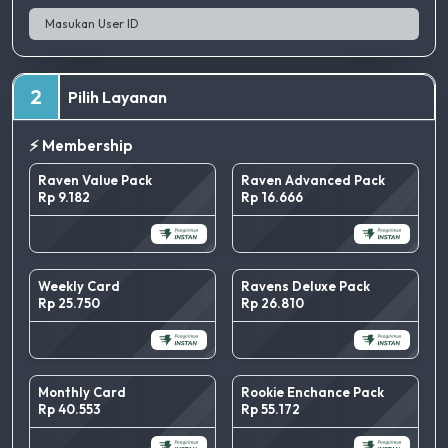
2
Pilih Layanan
⚡ Membership
Raven Value Pack
Raven Advanced Pack
Rp 9.182
Rp 16.666
Weekly Card
Ravens Deluxe Pack
Rp 25.750
Rp 26.810
Monthly Card
Rookie Enchance Pack
Rp 40.553
Rp 55.172