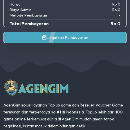
Harga
Rp 0
Biaya Admin
Rp 0
Metode Pembayaran
-
Total Pembayaran
Rp 0
Lanjutkan Pembayaran
AgenGim
AgenGim solusi layanan Top up game dan Reseller Voucher Game
termurah dan terpercaya no #1 di Indonesia. Topup lebih dari 100
game online terkemuka dunia di AgenGim mudah aman tanpa
registrasi, instan masuk dalam hitungan detik.