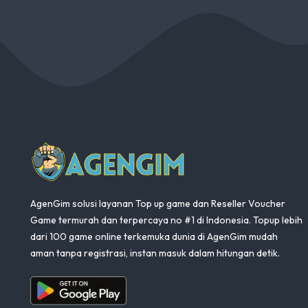
AgenGim
AgenGim solusi layanan Top up game dan Reseller Voucher
Game termurah dan terpercaya no #1 di Indonesia. Topup lebih
dari 100 game online terkemuka dunia di AgenGim mudah
aman tanpa registrasi, instan masuk dalam hitungan detik.
Aplikasi Android