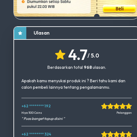
Ulasan
4.7
/ 5.0
Berdasarkan total
968
ulasan.
Apakah kamu menyukai produk ini ? Beri tahu kami dan
calon pembeli lainnya tentang pengalamanmu.
+62 ******** 192
Okedimers Group INC
Hiya 500 Coins
Pelanggan
" Puas banget topup disini "
+62 ******** 324