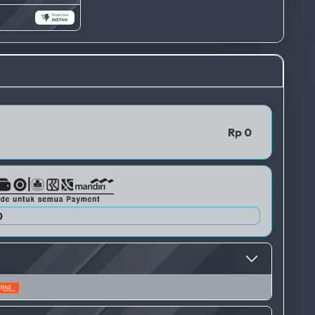
TERBAIK
QRIS 1
Rp 0
0