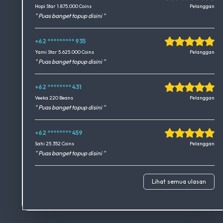
Okedimers Group INC
Hopi Star 1.875.000 Coins
Pelanggan
" Puas banget topup disini "
+62 ********* 935
Okedimers Group INC
Yami Star 5.625.000 Coins
Pelanggan
" Puas banget topup disini "
+62 ******** 431
Okedimers Group INC
Veeka 220 Beans
Pelanggan
" Puas banget topup disini "
+62 ******** 459
Okedimers Group INC
Sahi 25.352 Coins
Pelanggan
" Puas banget topup disini "
Lihat semua ulasan