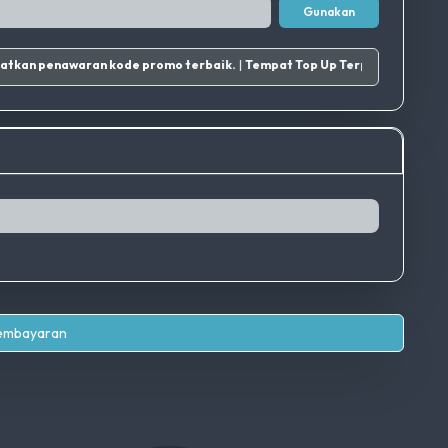
Gunakan
n dapatkan penawaran kode promo terbaik.
|
Tempat Top Up Terpercaya Di Indonesia
Pembayaran