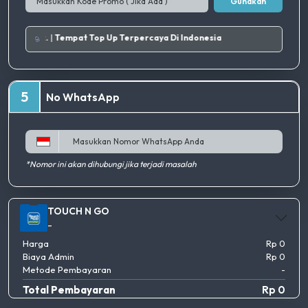
Gunakan
omo terbaik.
|
Tempat Top Up Terpercaya Di Indonesia
5
No WhatsApp
*Nomor ini akan dihubungi jika terjadi masalah
TOUCH N GO
-
Harga
Rp 0
Biaya Admin
Rp 0
Metode Pembayaran
-
Total Pembayaran
Rp 0