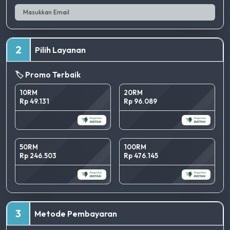
2
Pilih Layanan
🏷️ Promo Terbaik
10RM
20RM
Rp 49.131
Rp 96.089
50RM
100RM
Rp 246.503
Rp 476.145
TERBAIK
3
Metode Pembayaran