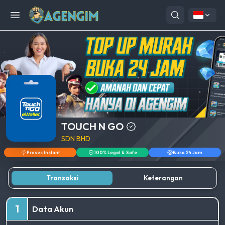
Open menu
TOUCH N GO
SDN BHD
Proses Instant
100% Legal & Safe
Buka 24 Jam
Transaksi
Keterangan
1
Data Akun