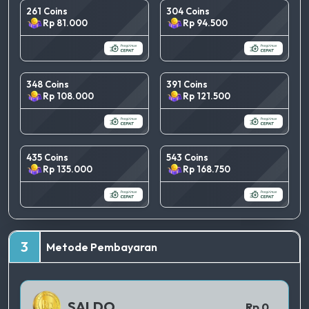
261 Coins
304 Coins
Rp 81.000
Rp 94.500
348 Coins
391 Coins
Rp 108.000
Rp 121.500
435 Coins
543 Coins
Rp 135.000
Rp 168.750
TERBAIK
3
Metode Pembayaran
QRIS 1
SALDO
Rp 0