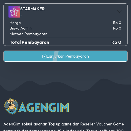
STARMAKER
-
Harga
Rp 0
Biaya Admin
Rp 0
Metode Pembayaran
-
Total Pembayaran
Rp 0
Lanjutkan Pembayaran
AgenGim
AgenGim solusi layanan Top up game dan Reseller Voucher Game