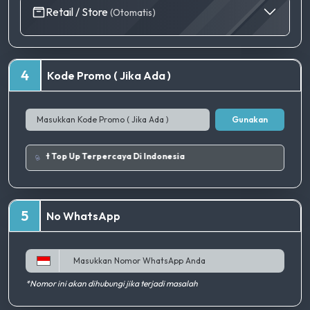
Retail / Store
(Otomatis)
4
Kode Promo ( Jika Ada )
Gunakan
|
Tempat Top Up Terpercaya Di Indonesia
5
No WhatsApp
*Nomor ini akan dihubungi jika terjadi masalah