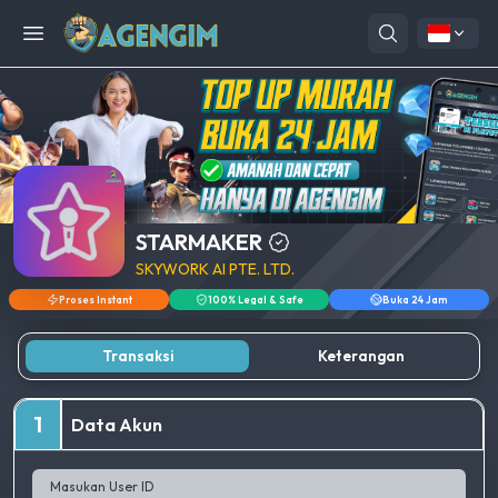
Open menu
STARMAKER
SKYWORK AI PTE. LTD.
Proses Instant
100% Legal & Safe
Buka 24 Jam
Transaksi
Keterangan
1
Data Akun