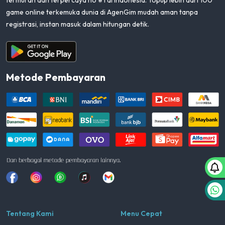
termurah dan terpercaya no #1 di Indonesia. Topup lebih dari 100
game online terkemuka dunia di AgenGim mudah aman tanpa
registrasi, instan masuk dalam hitungan detik.
Aplikasi Android
Metode Pembayaran
Facebook
Instagram
Whatsapp
Tiktok
youtube
Tentang Kami
Menu Cepat