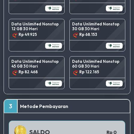
Data Unlimited Nonstop
Data Unlimited Nonstop
12 GB 30 Hari
30 GB 30 Hari
Rp 49.925
Rp 68.153
Data Unlimited Nonstop
Data Unlimited Nonstop
45 GB 30 Hari
60 GB 30 Hari
Rp 82.468
Rp 122.165
TERBAIK
3
Metode Pembayaran
QRIS 1
SALDO
Rp 0