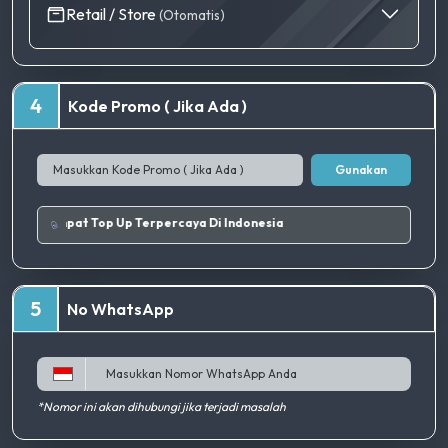
Retail / Store
(Otomatis)
4
Kode Promo ( Jika Ada )
Gunakan
ik.
|
Tempat Top Up Terpercaya Di Indonesia
5
No WhatsApp
*Nomor ini akan dihubungi jika terjadi masalah