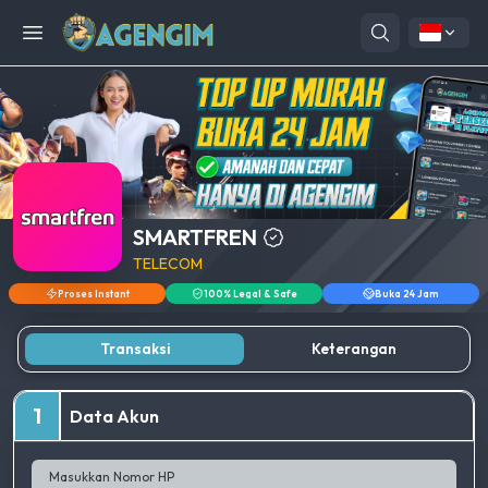
Open menu
SMARTFREN
TELECOM
Proses Instant
100% Legal & Safe
Buka 24 Jam
Transaksi
Keterangan
1
Data Akun