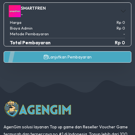
SMARTFREN
-
Harga
Rp 0
Biaya Admin
Rp 0
Metode Pembayaran
-
Total Pembayaran
Rp 0
Lanjutkan Pembayaran
AgenGim
AgenGim solusi layanan Top up game dan Reseller Voucher Game
termurah dan terpercaya no #1 di Indonesia. Topup lebih dari 100