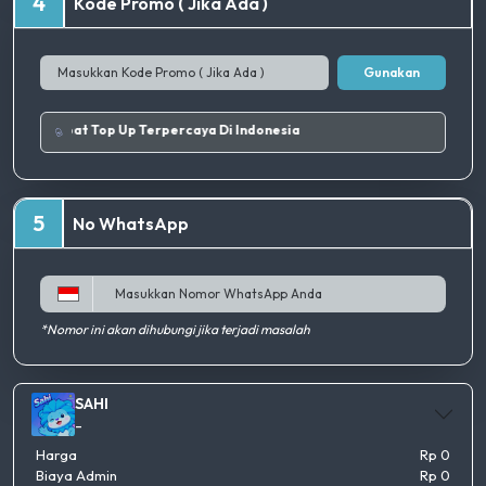
4
Kode Promo ( Jika Ada )
Gunakan
k.
|
Tempat Top Up Terpercaya Di Indonesia
5
No WhatsApp
*Nomor ini akan dihubungi jika terjadi masalah
SAHI
-
Harga
Rp 0
Biaya Admin
Rp 0