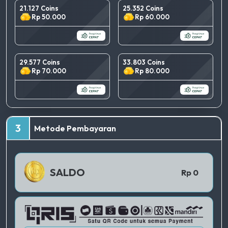
21.127 Coins
25.352 Coins
Rp 50.000
Rp 60.000
29.577 Coins
33.803 Coins
Rp 70.000
Rp 80.000
TERBAIK
3
Metode Pembayaran
QRIS 1
SALDO
Rp 0