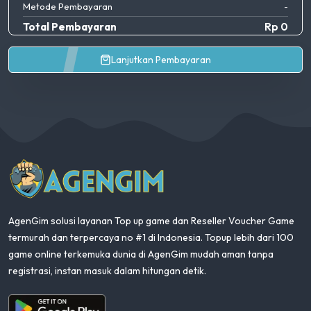
Metode Pembayaran
-
Total Pembayaran
Rp 0
Lanjutkan Pembayaran
AgenGim
AgenGim solusi layanan Top up game dan Reseller Voucher Game
termurah dan terpercaya no #1 di Indonesia. Topup lebih dari 100
game online terkemuka dunia di AgenGim mudah aman tanpa
registrasi, instan masuk dalam hitungan detik.
Aplikasi Android