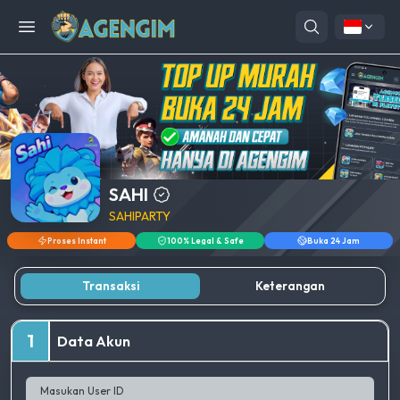
Open menu
SAHI
SAHIPARTY
Proses Instant
100% Legal & Safe
Buka 24 Jam
Transaksi
Keterangan
1
Data Akun