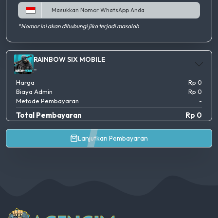
*Nomor ini akan dihubungi jika terjadi masalah
RAINBOW SIX MOBILE
-
Harga
Rp 0
Biaya Admin
Rp 0
Metode Pembayaran
-
Total Pembayaran
Rp 0
Lanjutkan Pembayaran
AgenGim