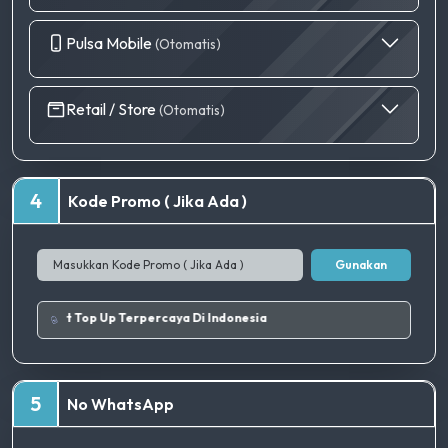
Pulsa Mobile
(Otomatis)
Retail / Store
(Otomatis)
4
Kode Promo ( Jika Ada )
Gunakan
|
Tempat Top Up Terpercaya Di Indonesia
5
No WhatsApp