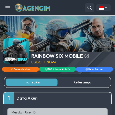
Open menu
RAINBOW SIX MOBILE
UBISOFT NOVA
Proses Instant
100% Legal & Safe
Buka 24 Jam
Transaksi
Keterangan
1
Data Akun