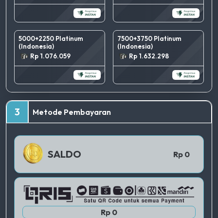
5000+2250 Platinum
7500+3750 Platinum
(Indonesia)
(Indonesia)
Rp 1.076.059
Rp 1.632.298
TERBAIK
3
Metode Pembayaran
QRIS 1
SALDO
Rp 0
QRIS 2
Rp 0