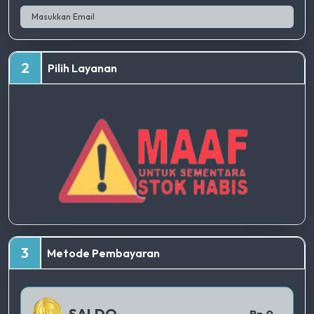
2
Pilih Layanan
TERBAIK
3
Metode Pembayaran
QRIS 1
SALDO
Rp 0