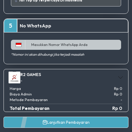
k.
|
Tempat Top Up Terpercaya Di Indonesia
5
No WhatsApp
*Nomor ini akan dihubungi jika terjadi masalah
R2 GAMES
-
Harga
Rp 0
Biaya Admin
Rp 0
Metode Pembayaran
-
Total Pembayaran
Rp 0
Lanjutkan Pembayaran