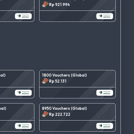
Rp 921.994
al)
1800 Vouchers (Global)
Rp 52.131
al)
8950 Vouchers (Global)
Rp 222.722