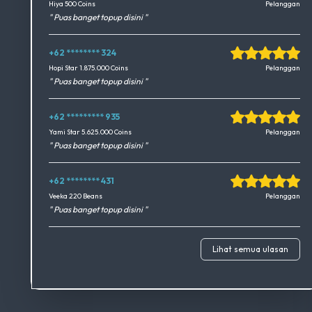
Okedimers Group INC
Hiya 500 Coins
Pelanggan
" Puas banget topup disini "
+62 ******** 324
Okedimers Group INC
Hopi Star 1.875.000 Coins
Pelanggan
" Puas banget topup disini "
+62 ********* 935
Okedimers Group INC
Yami Star 5.625.000 Coins
Pelanggan
" Puas banget topup disini "
+62 ******** 431
Okedimers Group INC
Veeka 220 Beans
Pelanggan
" Puas banget topup disini "
Lihat semua ulasan