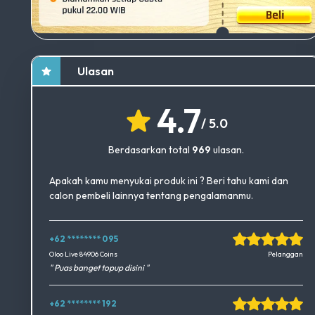
Ulasan
4.7
/ 5.0
Berdasarkan total
969
ulasan.
Apakah kamu menyukai produk ini ? Beri tahu kami dan
calon pembeli lainnya tentang pengalamanmu.
+62 ******** 095
Okedimers Group INC
Oloo Live 84906 Coins
Pelanggan
" Puas banget topup disini "
+62 ******** 192