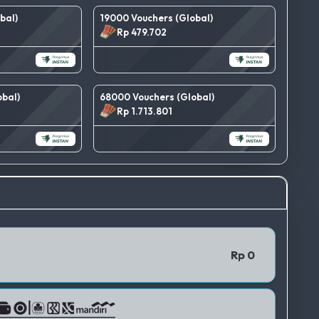
bal)
19000 Vouchers (Global)
Rp 479.702
bal)
68000 Vouchers (Global)
Rp 1.713.801
TERBAIK
QRIS 1
Rp 0