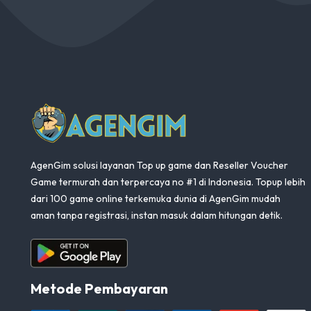
AgenGim
AgenGim solusi layanan Top up game dan Reseller Voucher
Game termurah dan terpercaya no #1 di Indonesia. Topup lebih
dari 100 game online terkemuka dunia di AgenGim mudah
aman tanpa registrasi, instan masuk dalam hitungan detik.
Aplikasi Android
Metode Pembayaran