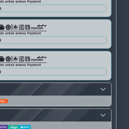
QRIS 2
0
QRIS 3
0
0