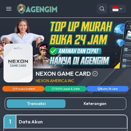
Open menu
NEXON GAME CARD
NEXON AMERICA INC
Proses Instant
100% Legal & Safe
Buka 24 Jam
Transaksi
Keterangan
1
Data Akun