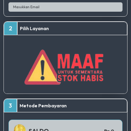
2
Pilih Layanan
TERBAIK
3
Metode Pembayaran
QRIS 1
SALDO
Rp 0