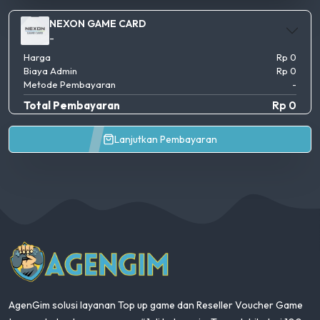
NEXON GAME CARD
-
Harga
Rp 0
Biaya Admin
Rp 0
Metode Pembayaran
-
Total Pembayaran
Rp 0
Lanjutkan Pembayaran
AgenGim
AgenGim solusi layanan Top up game dan Reseller Voucher Game