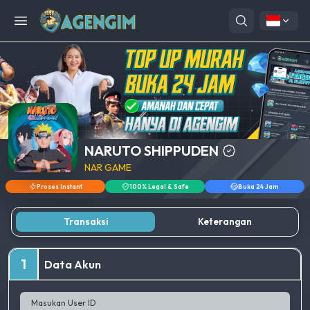
Open menu
NARUTO SHIPPUDEN
NAR GAME
Proses Instant
100% Legal & Safe
Buka 24 Jam
Transaksi
Keterangan
1
Data Akun