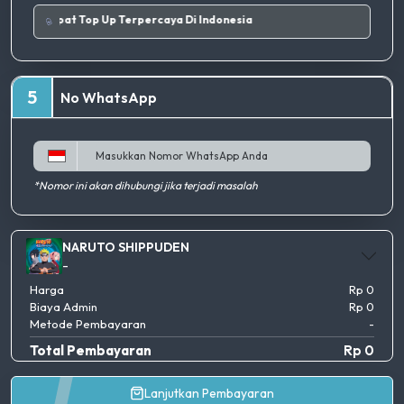
ik.
|
Tempat Top Up Terpercaya Di Indonesia
5
No WhatsApp
*Nomor ini akan dihubungi jika terjadi masalah
NARUTO SHIPPUDEN
-
Harga
Rp 0
Biaya Admin
Rp 0
Metode Pembayaran
-
Total Pembayaran
Rp 0
Lanjutkan Pembayaran