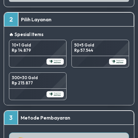
2
Pilih Layanan
🔥 Spesial Items
10+1 Gold
50+5 Gold
Rp 14.879
Rp 57.544
300+30 Gold
Rp 215.877
TERBAIK
3
Metode Pembayaran