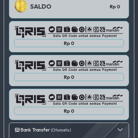
QRIS 1
SALDO
Rp 0
QRIS 2
Rp 0
QRIS 3
Rp 0
Rp 0
Bank Transfer
(Otomatis)