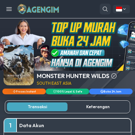
Open menu
MONSTER HUNTER WILDS
SOUTH EAST ASIA
Proses Instant
100% Legal & Safe
Buka 24 Jam
Transaksi
Keterangan
1
Data Akun