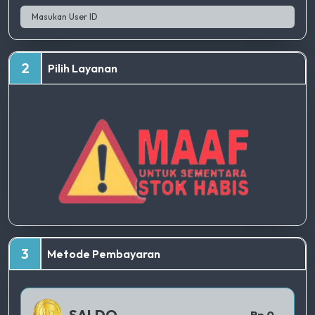
2
Pilih Layanan
TERBAIK
3
Metode Pembayaran
QRIS 1
SALDO
Rp 0