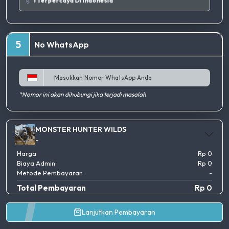
Tempat Top Up Terpercaya Di Indonesia
5
No WhatsApp
*Nomor ini akan dihubungi jika terjadi masalah
MONSTER HUNTER WILDS
-
Harga
Rp 0
Biaya Admin
Rp 0
Metode Pembayaran
-
Total Pembayaran
Rp 0
Lanjutkan Pembayaran