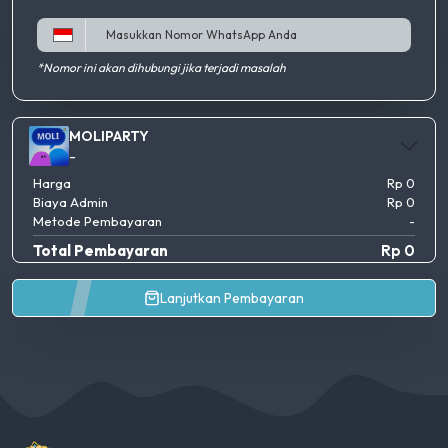
*Nomor ini akan dihubungi jika terjadi masalah
MOLIPARTY
-
Harga
Rp 0
Biaya Admin
Rp 0
Metode Pembayaran
-
Total Pembayaran
Rp 0
Lanjutkan Pembayaran
AgenGim