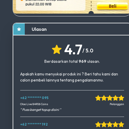
Ulasan
4.7
/ 5.0
Berdasarkan total
969
ulasan.
Apakah kamu menyukai produk ini ? Beri tahu kami dan
calon pembeli lainnya tentang pengalamanmu.
+62 ******** 095
Okedimers Group INC
Oloo Live 84906 Coins
Pelanggan
" Puas banget topup disini "
+62 ******** 192