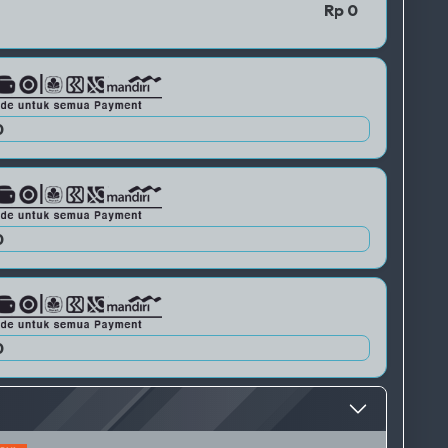
QRIS 1
Rp 0
QRIS 2
0
QRIS 3
0
0