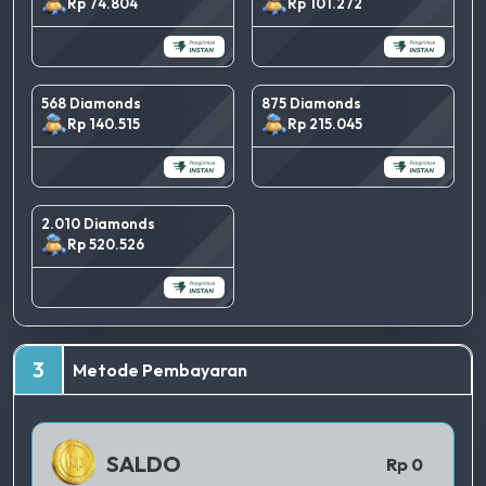
Rp 74.804
Rp 101.272
568 Diamonds
875 Diamonds
Rp 140.515
Rp 215.045
2.010 Diamonds
Rp 520.526
TERBAIK
3
Metode Pembayaran
QRIS 1
SALDO
Rp 0