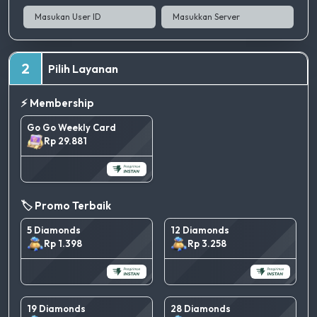
2
Pilih Layanan
⚡ Membership
Go Go Weekly Card
Rp 29.881
🏷️ Promo Terbaik
5 Diamonds
12 Diamonds
Rp 1.398
Rp 3.258
19 Diamonds
28 Diamonds