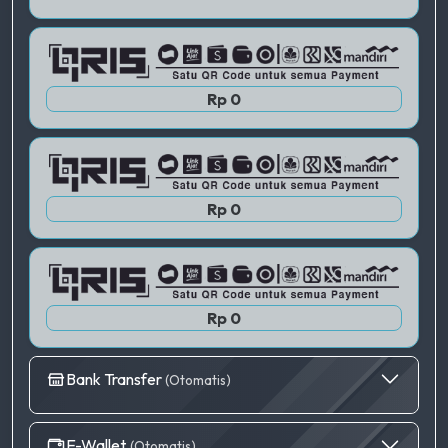
QRIS 2
Rp 0
QRIS 3
Rp 0
Rp 0
Bank Transfer
(Otomatis)
E-Wallet
(Otomatis)