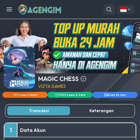
Open menu
MAGIC CHESS
VIZTA GAMES
Proses Instant
100% Legal & Safe
Buka 24 Jam
Transaksi
Keterangan
1
Data Akun