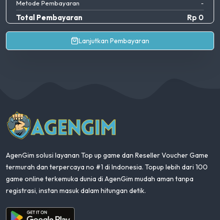
Metode Pembayaran
-
Total Pembayaran
Rp 0
Lanjutkan Pembayaran
AgenGim
AgenGim solusi layanan Top up game dan Reseller Voucher Game
termurah dan terpercaya no #1 di Indonesia. Topup lebih dari 100
game online terkemuka dunia di AgenGim mudah aman tanpa
registrasi, instan masuk dalam hitungan detik.
Aplikasi Android