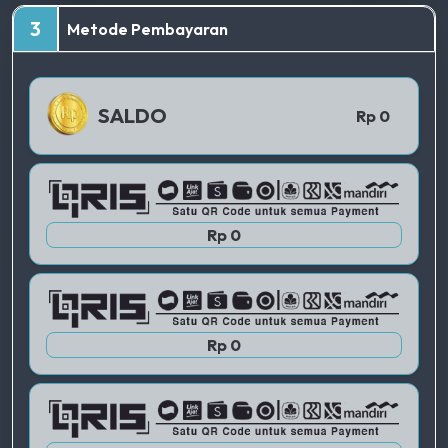
TERBAIK
3
Metode Pembayaran
QRIS 1
SALDO
Rp 0
QRIS 2
Rp 0
QRIS 3
Rp 0