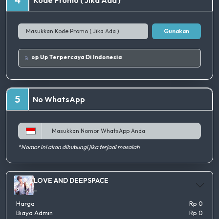
Kode Promo ( Jika Ada )
Gunakan
Tempat Top Up Terpercaya Di Indonesia
5
No WhatsApp
*Nomor ini akan dihubungi jika terjadi masalah
LOVE AND DEEPSPACE
-
Harga
Rp 0
Biaya Admin
Rp 0