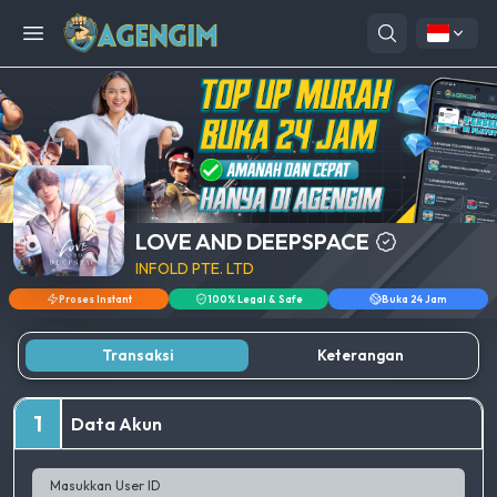
Open menu
LOVE AND DEEPSPACE
INFOLD PTE. LTD
Proses Instant
100% Legal & Safe
Buka 24 Jam
Transaksi
Keterangan
1
Data Akun