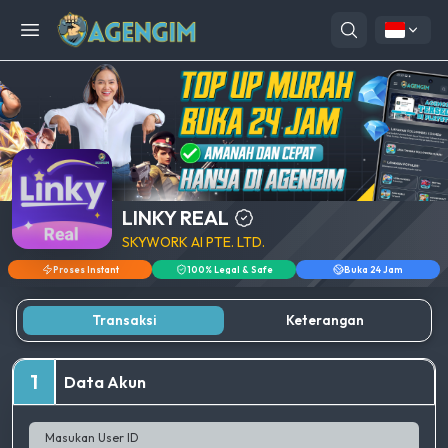
Open menu
LINKY REAL
SKYWORK AI PTE. LTD.
Proses Instant
100% Legal & Safe
Buka 24 Jam
Transaksi
Keterangan
1
Data Akun