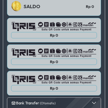
QRIS 1
SALDO
Rp 0
QRIS 2
Rp 0
QRIS 3
Rp 0
Rp 0
Bank Transfer
(Otomatis)