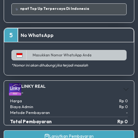
aik.
|
Tempat Top Up Terpercaya Di Indonesia
5
No WhatsApp
*Nomor ini akan dihubungi jika terjadi masalah
LINKY REAL
-
Harga
Rp 0
Biaya Admin
Rp 0
Metode Pembayaran
-
Total Pembayaran
Rp 0
Lanjutkan Pembayaran