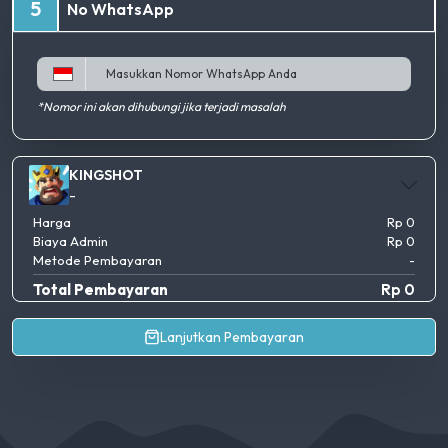
5
No WhatsApp
*Nomor ini akan dihubungi jika terjadi masalah
KINGSHOT
-
Harga
Rp 0
Biaya Admin
Rp 0
Metode Pembayaran
-
Total Pembayaran
Rp 0
Lanjutkan Pembayaran