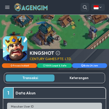
Open menu
KINGSHOT
CENTURY GAMES PTE. LTD.
Proses Instant
100% Legal & Safe
Buka 24 Jam
Transaksi
Keterangan
1
Data Akun