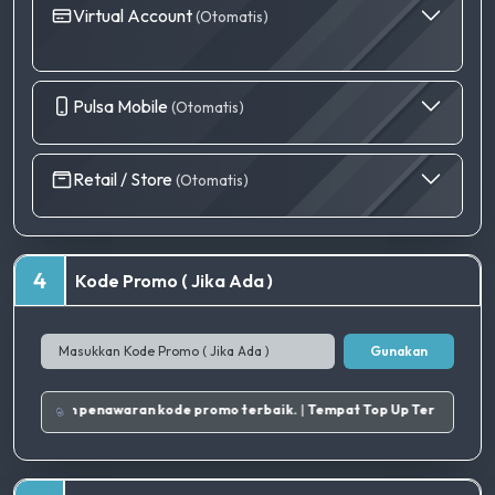
Virtual Account
(Otomatis)
Pulsa Mobile
(Otomatis)
Retail / Store
(Otomatis)
4
Kode Promo ( Jika Ada )
Gunakan
edia kami lainnya, dan dapatkan penawaran kode promo terbaik.
|
Temp