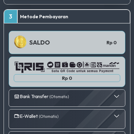
TERBAIK
3
Metode Pembayaran
QRIS 1
SALDO
Rp 0
Rp 0
Bank Transfer
(Otomatis)
E-Wallet
(Otomatis)