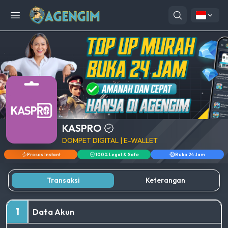
Open menu
KASPRO
DOMPET DIGITAL | E-WALLET
Proses Instant
100% Legal & Safe
Buka 24 Jam
Transaksi
Keterangan
1
Data Akun