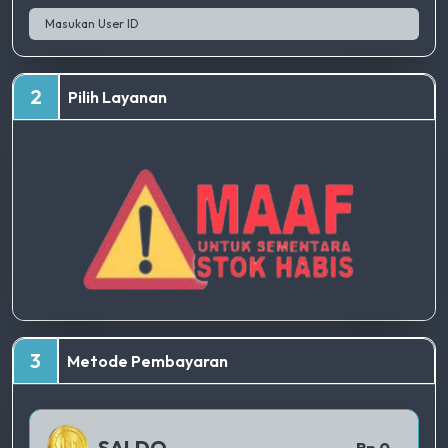
2
Pilih Layanan
TERBAIK
3
Metode Pembayaran
QRIS 1
SALDO
Rp 0