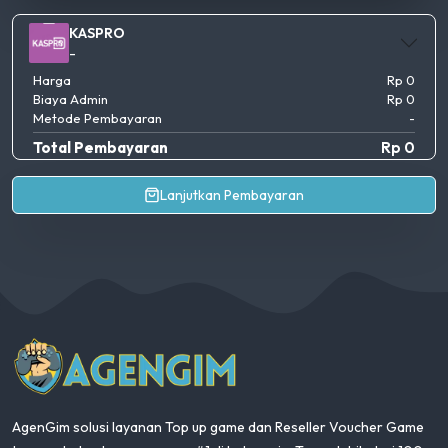
KASPRO
-
Harga
Rp 0
Biaya Admin
Rp 0
Metode Pembayaran
-
Total Pembayaran
Rp 0
Lanjutkan Pembayaran
AgenGim
AgenGim solusi layanan Top up game dan Reseller Voucher Game