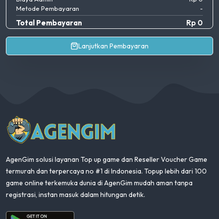
Metode Pembayaran
-
Total Pembayaran
Rp 0
Lanjutkan Pembayaran
AgenGim
AgenGim solusi layanan Top up game dan Reseller Voucher Game
termurah dan terpercaya no #1 di Indonesia. Topup lebih dari 100
game online terkemuka dunia di AgenGim mudah aman tanpa
registrasi, instan masuk dalam hitungan detik.
Aplikasi Android