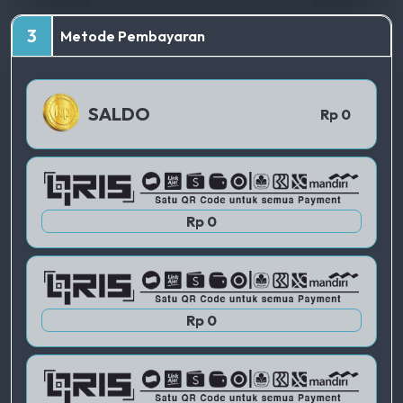
TERBAIK
3
Metode Pembayaran
QRIS 1
SALDO
Rp 0
QRIS 2
Rp 0
QRIS 3
Rp 0