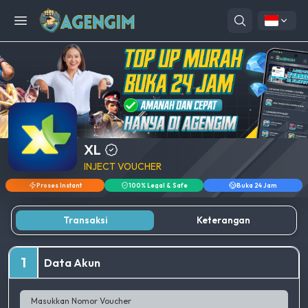
Open menu
XL
INJECT VOUCHER
Proses Instant
100% Legal & Safe
Buka 24 Jam
Transaksi
Keterangan
1
Data Akun