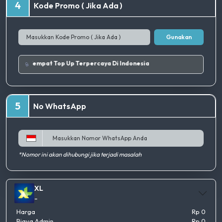
4
Kode Promo ( Jika Ada )
Gunakan
erbaik.
|
Tempat Top Up Terpercaya Di Indonesia
5
No WhatsApp
*Nomor ini akan dihubungi jika terjadi masalah
XL
-
Harga
Rp 0
Biaya Admin
Rp 0