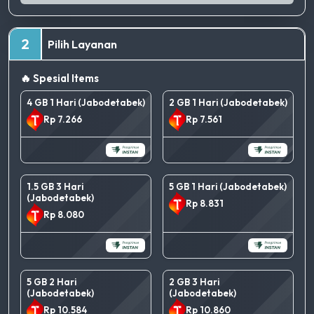
2
Pilih Layanan
🔥 Spesial Items
4 GB 1 Hari (Jabodetabek)
2 GB 1 Hari (Jabodetabek)
Rp 7.266
Rp 7.561
1.5 GB 3 Hari
5 GB 1 Hari (Jabodetabek)
(Jabodetabek)
Rp 8.831
Rp 8.080
5 GB 2 Hari
2 GB 3 Hari
(Jabodetabek)
(Jabodetabek)
Rp 10.584
Rp 10.860