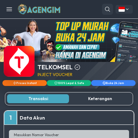
Open menu
TELKOMSEL
INJECT VOUCHER
Proses Instant
100% Legal & Safe
Buka 24 Jam
Transaksi
Keterangan
1
Data Akun