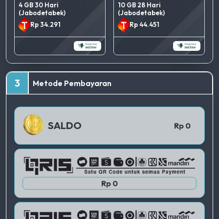
4 GB 30 Hari
10 GB 28 Hari
(Jabodetabek)
(Jabodetabek)
Rp 34.291
Rp 44.451
TERBAIK
3
Metode Pembayaran
QRIS 1
SALDO
Rp 0
QRIS 2
Rp 0