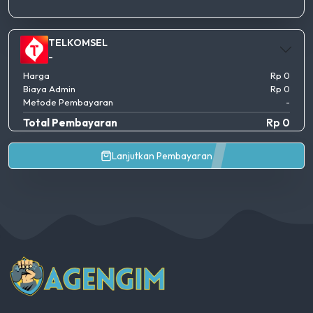
TELKOMSEL
-
Harga
Rp 0
Biaya Admin
Rp 0
Metode Pembayaran
-
Total Pembayaran
Rp 0
Lanjutkan Pembayaran
AgenGim