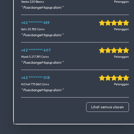
Okedimers Group INC
Veeka 220 Beans
Pelanggan
" Puas banget topup disini "
+62 ******** 459
Okedimers Group INC
Sahi 25.352 Coins
Pelanggan
" Puas banget topup disini "
+62 ******** 607
Okedimers Group INC
Wyak 5.217.391 Coins
Pelanggan
" Puas banget topup disini "
+62 ******** 018
Okedimers Group INC
HiChat 775.862 Coins
Pelanggan
" Puas banget topup disini "
Lihat semua ulasan