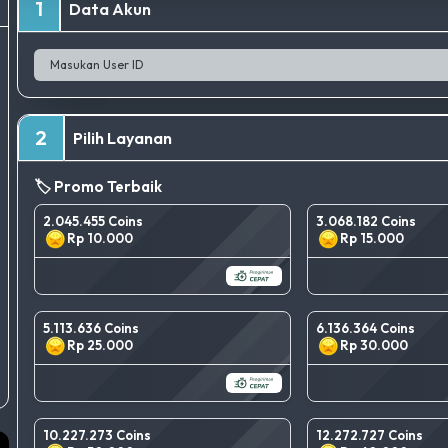
1
Data Akun
2
Pilih Layanan
🏷️ Promo Terbaik
2.045.455 Coins
3.068.182 Coins
Rp 10.000
Rp 15.000
5.113.636 Coins
6.136.364 Coins
Rp 25.000
Rp 30.000
10.227.273 Coins
12.272.727 Coins