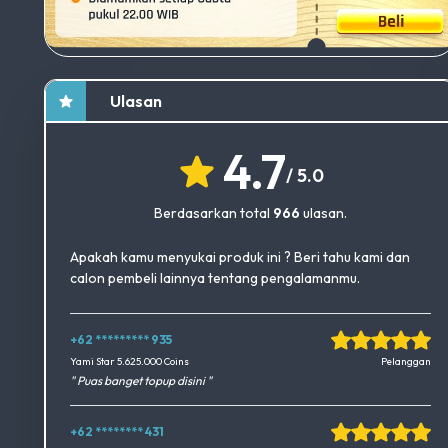
Ulasan
4.7
/ 5.0
Berdasarkan total
966
ulasan.
Apakah kamu menyukai produk ini ? Beri tahu kami dan
calon pembeli lainnya tentang pengalamanmu.
+62 ********* 935
Okedimers Group INC
Yami Star 5.625.000 Coins
Pelanggan
" Puas banget topup disini "
+62 ******** 431