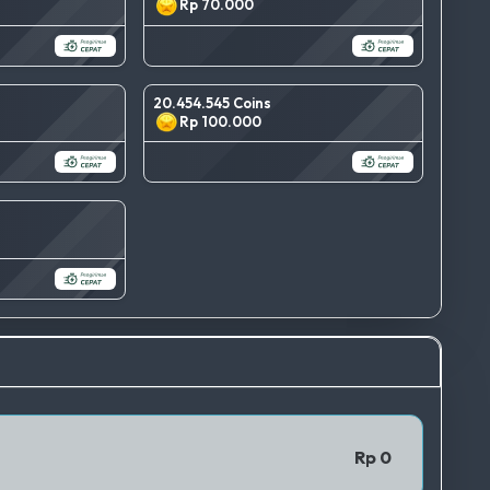
Rp 70.000
20.454.545 Coins
Rp 100.000
TERBAIK
QRIS 1
Rp 0