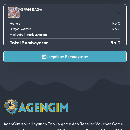
GRAN SAGA
-
Harga
Rp 0
Biaya Admin
Rp 0
Metode Pembayaran
-
Total Pembayaran
Rp 0
Lanjutkan Pembayaran
AgenGim
AgenGim solusi layanan Top up game dan Reseller Voucher Game