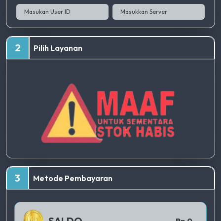
2
Pilih Layanan
TERBAIK
3
Metode Pembayaran
QRIS 1
SALDO
Rp 0