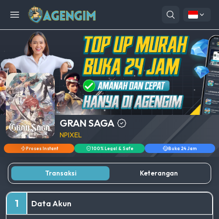
Open menu
GRAN SAGA
NPIXEL
Proses Instant
100% Legal & Safe
Buka 24 Jam
Transaksi
Keterangan
1
Data Akun