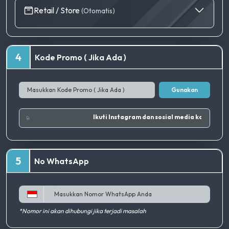
Retail / Store
(Otomatis)
4
Kode Promo ( Jika Ada )
Gunakan
Ikuti Instagram dan 
5
No WhatsApp
*Nomor ini akan dihubungi jika terjadi masalah