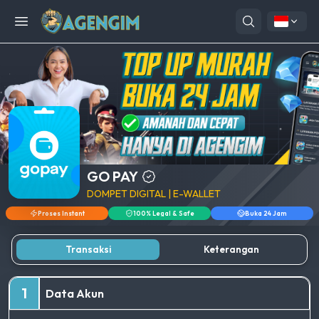
Open menu
GO PAY
DOMPET DIGITAL | E-WALLET
Proses Instant
100% Legal & Safe
Buka 24 Jam
Transaksi
Keterangan
1
Data Akun