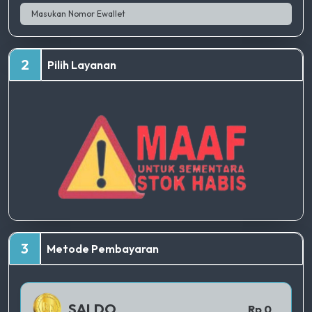
2
Pilih Layanan
TERBAIK
3
Metode Pembayaran
QRIS 1
SALDO
Rp 0