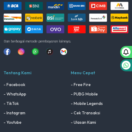
Facebook
Instagram
Whatsapp
Tiktok
youtube
Tentang Kami
Menu Cepat
- Facebook
- Free Fire
- WhatsApp
- PUBG Mobile
- TikTok
- Mobile Legends
- Instagram
- Cek Transaksi
- Youtube
- Ulasan Kami