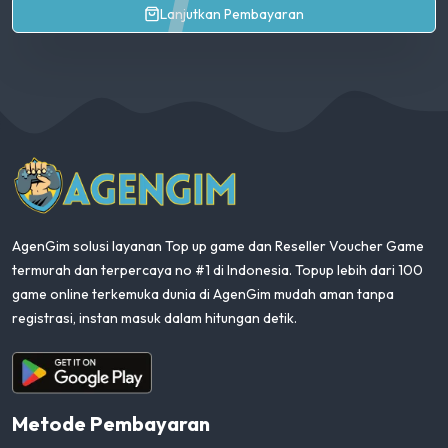
Lanjutkan Pembayaran
AgenGim
AgenGim solusi layanan Top up game dan Reseller Voucher Game
termurah dan terpercaya no #1 di Indonesia. Topup lebih dari 100
game online terkemuka dunia di AgenGim mudah aman tanpa
registrasi, instan masuk dalam hitungan detik.
Aplikasi Android
Metode Pembayaran