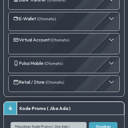
E-Wallet
(Otomatis)
Virtual Account
(Otomatis)
Pulsa Mobile
(Otomatis)
Retail / Store
(Otomatis)
4
Kode Promo ( Jika Ada )
Gunakan