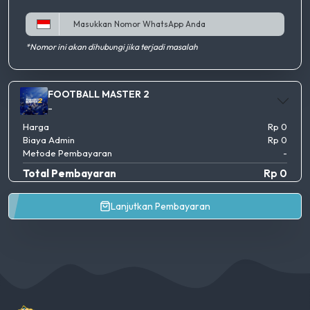
*Nomor ini akan dihubungi jika terjadi masalah
FOOTBALL MASTER 2
-
Harga
Rp 0
Biaya Admin
Rp 0
Metode Pembayaran
-
Total Pembayaran
Rp 0
Lanjutkan Pembayaran
AgenGim