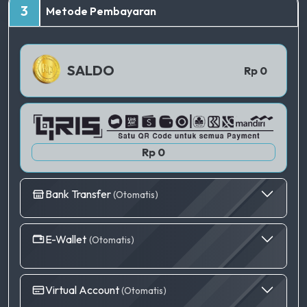
TERBAIK
3
Metode Pembayaran
QRIS 1
SALDO
Rp 0
Rp 0
Bank Transfer
(Otomatis)
E-Wallet
(Otomatis)
Virtual Account
(Otomatis)