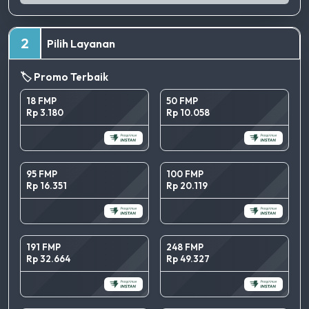
2
Pilih Layanan
🏷️ Promo Terbaik
18 FMP
50 FMP
Rp 3.180
Rp 10.058
95 FMP
100 FMP
Rp 16.351
Rp 20.119
191 FMP
248 FMP
Rp 32.664
Rp 49.327