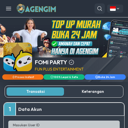
Open menu
FOMI PARTY
FUN PLUS ENTERTAINMENT
Proses Instant
100% Legal & Safe
Buka 24 Jam
Transaksi
Keterangan
1
Data Akun