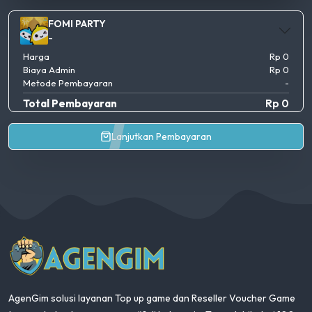
FOMI PARTY
-
Harga
Rp 0
Biaya Admin
Rp 0
Metode Pembayaran
-
Total Pembayaran
Rp 0
Lanjutkan Pembayaran
AgenGim
AgenGim solusi layanan Top up game dan Reseller Voucher Game