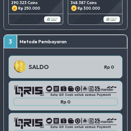
290.323 Coins
348.387 Coins
Rp 250.000
Rp 300.000
TERBAIK
3
Metode Pembayaran
QRIS 1
SALDO
Rp 0
QRIS 2
Rp 0
QRIS 3