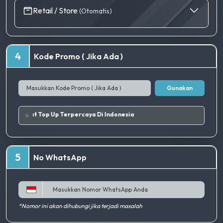
Retail / Store
(Otomatis)
4
Kode Promo ( Jika Ada )
Gunakan
|
Tempat Top Up Terpercaya Di Indonesia
5
No WhatsApp
*Nomor ini akan dihubungi jika terjadi masalah