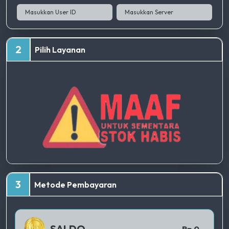
2
Pilih Layanan
TERBAIK
3
Metode Pembayaran
QRIS 1
SALDO
Rp 0