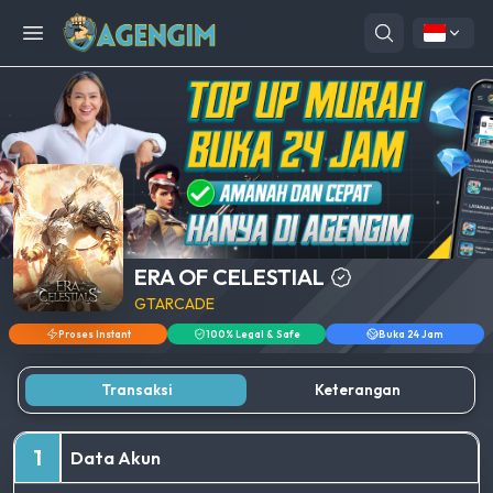
Open menu
ERA OF CELESTIAL
GTARCADE
Proses Instant
100% Legal & Safe
Buka 24 Jam
Transaksi
Keterangan
1
Data Akun