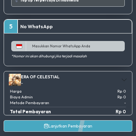
Tempat Top Up Terpercaya Di Indonesia
5
No WhatsApp
*Nomor ini akan dihubungi jika terjadi masalah
ERA OF CELESTIAL
-
Harga
Rp 0
Biaya Admin
Rp 0
Metode Pembayaran
-
Total Pembayaran
Rp 0
Lanjutkan Pembayaran