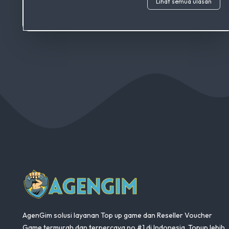
Lihat semua ulasan
AgenGim
AgenGim solusi layanan Top up game dan Reseller Voucher
Game termurah dan terpercaya no #1 di Indonesia. Topup lebih