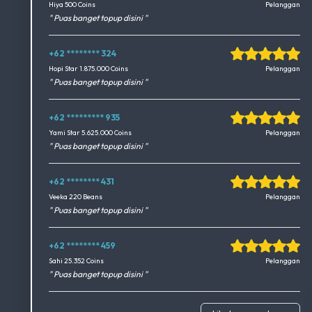
Okedimers Group INC
Hiya 500 Coins
Pelanggan
" Puas banget topup disini "
+62 ******** 324
Okedimers Group INC
Hopi Star 1.875.000 Coins
Pelanggan
" Puas banget topup disini "
+62 ********* 935
Okedimers Group INC
Yami Star 5.625.000 Coins
Pelanggan
" Puas banget topup disini "
+62 ******** 431
Okedimers Group INC
Veeka 220 Beans
Pelanggan
" Puas banget topup disini "
+62 ******** 459
Okedimers Group INC
Sahi 25.352 Coins
Pelanggan
" Puas banget topup disini "