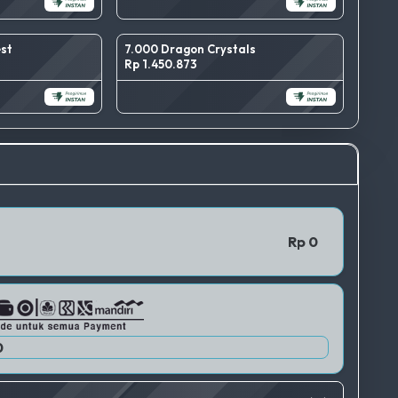
est
7.000 Dragon Crystals
Rp 1.450.873
TERBAIK
QRIS 1
Rp 0
0