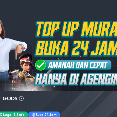
T GODS
% Legal & Safe
Buka 24 Jam