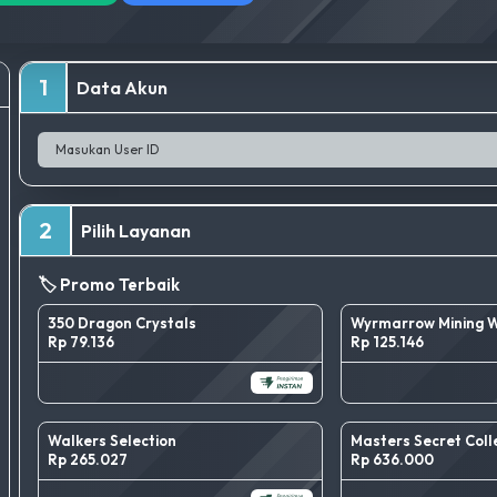
1
Data Akun
2
Pilih Layanan
🏷️ Promo Terbaik
350 Dragon Crystals
Wyrmarrow Mining 
Rp 79.136
Rp 125.146
Walkers Selection
Masters Secret Coll
Rp 265.027
Rp 636.000