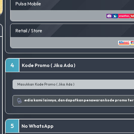
Pulsa Mobile
Retail / Store
4
Kode Promo ( Jika Ada )
Ikuti Instagram dan sosial media kami lainnya, dan dapatkan penawaran kode promo terbaik.
|
5
No WhatsApp