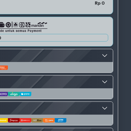
QRIS 1
Rp 0
0