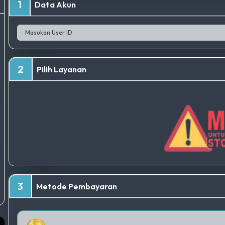
1
Data Akun
2
Pilih Layanan
3
Metode Pembayaran