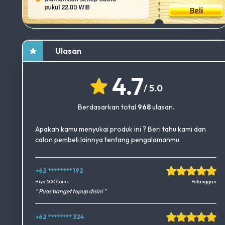
Ulasan
4.7
/ 5.0
Berdasarkan total
968
ulasan.
Apakah kamu menyukai produk ini ? Beri tahu kami dan
calon pembeli lainnya tentang pengalamanmu.
+62 ******** 192
Okedimers Group INC
Hiya 500 Coins
Pelanggan
" Puas banget topup disini "
+62 ******** 324