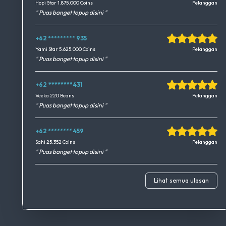
Okedimers Group INC
Hopi Star 1.875.000 Coins
Pelanggan
" Puas banget topup disini "
+62 ********* 935
Okedimers Group INC
Yami Star 5.625.000 Coins
Pelanggan
" Puas banget topup disini "
+62 ******** 431
Okedimers Group INC
Veeka 220 Beans
Pelanggan
" Puas banget topup disini "
+62 ******** 459
Okedimers Group INC
Sahi 25.352 Coins
Pelanggan
" Puas banget topup disini "
Lihat semua ulasan