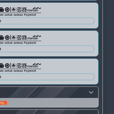
QRIS 2
0
QRIS 3
0
0