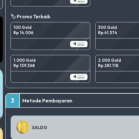
🏷️ Promo Terbaik
100 Gold
300 Gold
Rp 14.006
Rp 41.574
1.000 Gold
2.000 Gold
Rp 139.368
Rp 281.118
3
Metode Pembayaran
SALDO