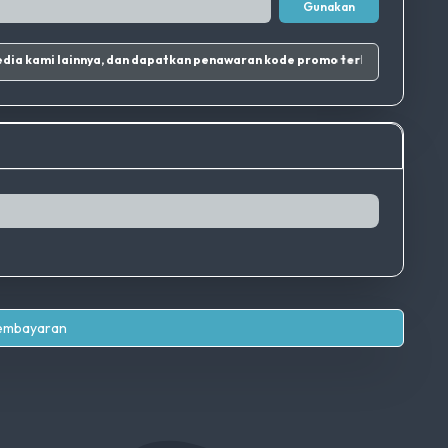
Gunakan
agram dan sosial media kami lainnya, dan dapatkan penawaran kode promo terbaik.
|
Pembayaran