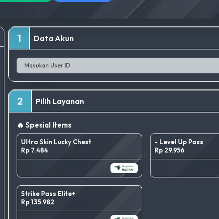
1
Data Akun
2
Pilih Layanan
🔥 Spesial Items
Ultra Skin Lucky Chest
- Level Up Pass
Rp 7.484
Rp 29.956
Strike Pass Elite+
Rp 135.982