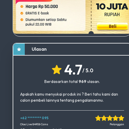
Ulasan
4.7
/ 5.0
Berdasarkan total
969
ulasan.
Apakah kamu menyukai produk ini ? Beri tahu kami dan
calon pembeli lainnya tentang pengalamanmu.
+62 ******** 095
Okedimers Group INC
Oloo Live 84906 Coins
Pelanggan