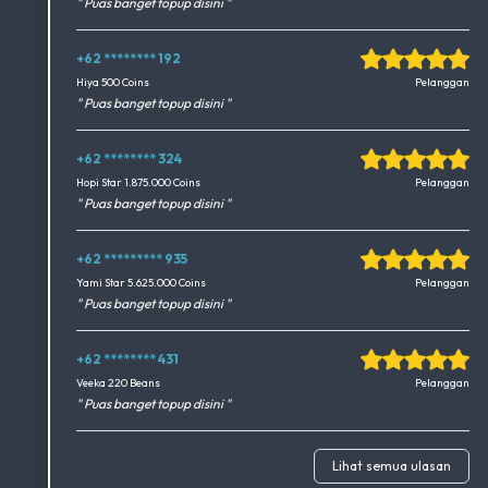
" Puas banget topup disini "
+62 ******** 192
Okedimers Group INC
Hiya 500 Coins
Pelanggan
" Puas banget topup disini "
+62 ******** 324
Okedimers Group INC
Hopi Star 1.875.000 Coins
Pelanggan
" Puas banget topup disini "
+62 ********* 935
Okedimers Group INC
Yami Star 5.625.000 Coins
Pelanggan
" Puas banget topup disini "
+62 ******** 431
Okedimers Group INC
Veeka 220 Beans
Pelanggan
" Puas banget topup disini "
Lihat semua ulasan