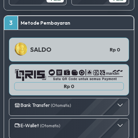
TERBAIK
3
Metode Pembayaran
QRIS 1
SALDO
Rp 0
Rp 0
Bank Transfer
(Otomatis)
E-Wallet
(Otomatis)