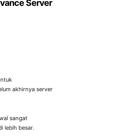
dvance Server
untuk
elum akhirnya server
awal sangat
 lebih besar.