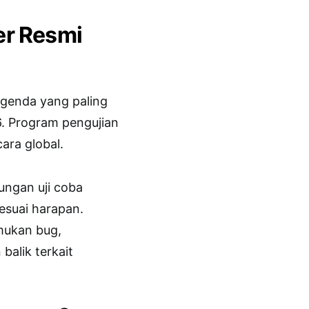
er Resmi
agenda yang paling
. Program pengujian
cara global.
ngan uji coba
sesuai harapan.
mukan bug,
alik terkait