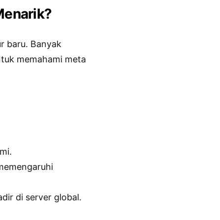
Menarik?
r baru. Banyak
untuk memahami meta
.
mi.
 memengaruhi
ir di server global.