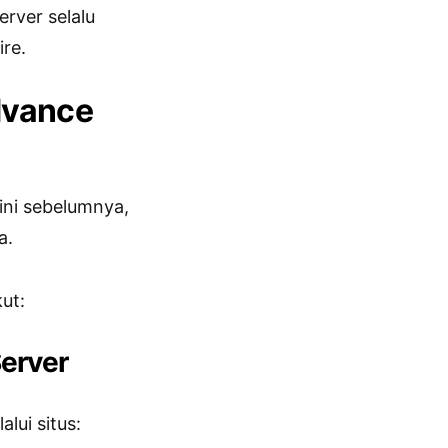
rver selalu
re.
dvance
ini sebelumnya,
a.
ut:
Server
lui situs: