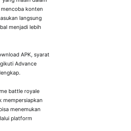
a mencoba konten
masukan langsung
bal menjadi lebih
download APK, syarat
gikuti Advance
lengkap.
e battle royale
tuk mempersiapkan
a bisa menemukan
alui platform