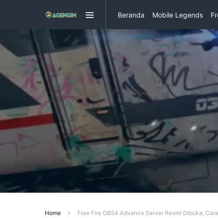
Beranda
Mobile Legends
Fr
Honor of Kings
Magic Chess
Genshin Impact
Seal M Sea
Home
Free Fire OB54 Advance Server Resmi Dibuka, Cara