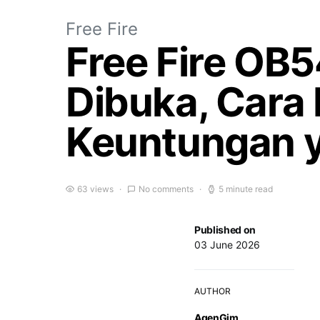
Free Fire
Free Fire OB
Dibuka, Cara
Keuntungan y
63 views
No comments
5 minute read
Published on
03 June 2026
AUTHOR
AgenGim