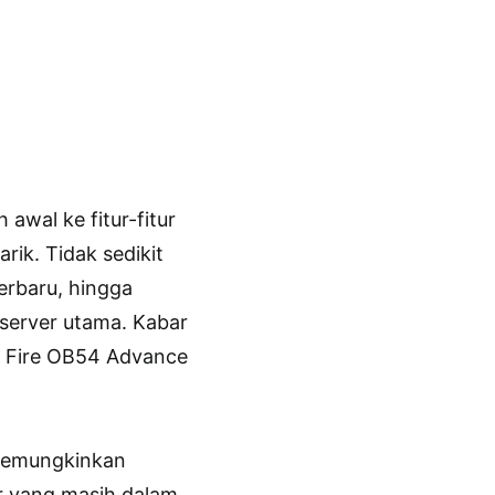
awal ke fitur-fitur
ik. Tidak sedikit
erbaru, hingga
 server utama. Kabar
e Fire OB54 Advance
memungkinkan
ur yang masih dalam