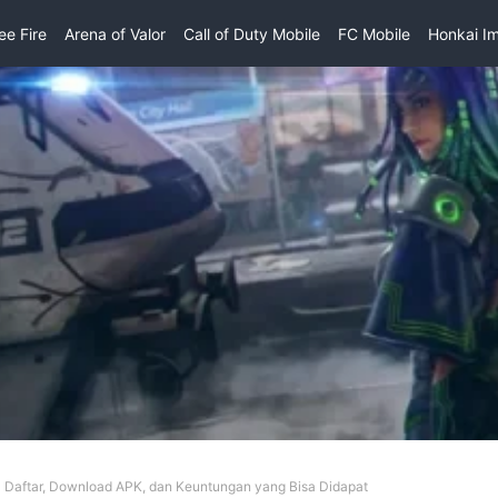
ee Fire
Arena of Valor
Call of Duty Mobile
FC Mobile
Honkai I
 Go Go
Point Blank
PUBG Mobile
Sausage Man
War Robots
Valorant
 Daftar, Download APK, dan Keuntungan yang Bisa Didapat