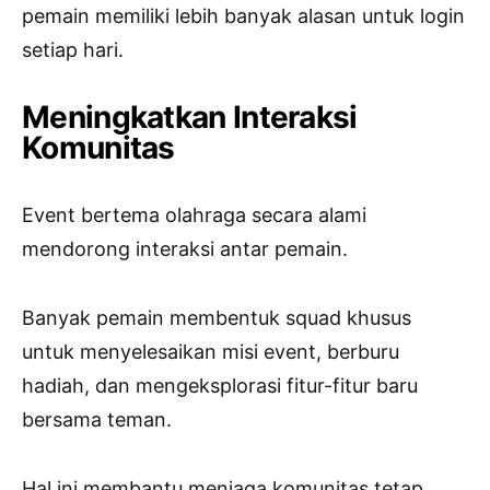
pemain memiliki lebih banyak alasan untuk login
setiap hari.
Meningkatkan Interaksi
Komunitas
Event bertema olahraga secara alami
mendorong interaksi antar pemain.
Banyak pemain membentuk squad khusus
untuk menyelesaikan misi event, berburu
hadiah, dan mengeksplorasi fitur-fitur baru
bersama teman.
Hal ini membantu menjaga komunitas tetap