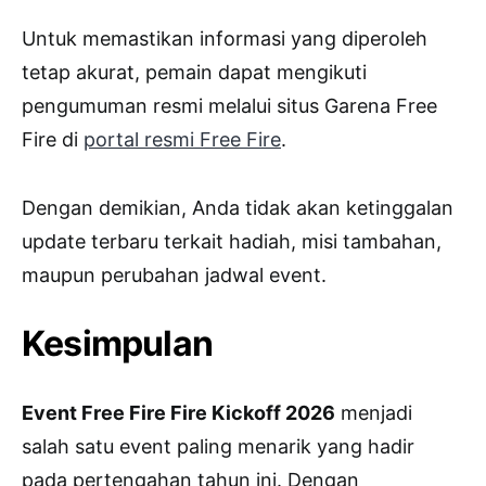
Untuk memastikan informasi yang diperoleh
tetap akurat, pemain dapat mengikuti
pengumuman resmi melalui situs Garena Free
Fire di
portal resmi Free Fire
.
Dengan demikian, Anda tidak akan ketinggalan
update terbaru terkait hadiah, misi tambahan,
maupun perubahan jadwal event.
Kesimpulan
Event Free Fire Fire Kickoff 2026
menjadi
salah satu event paling menarik yang hadir
pada pertengahan tahun ini. Dengan