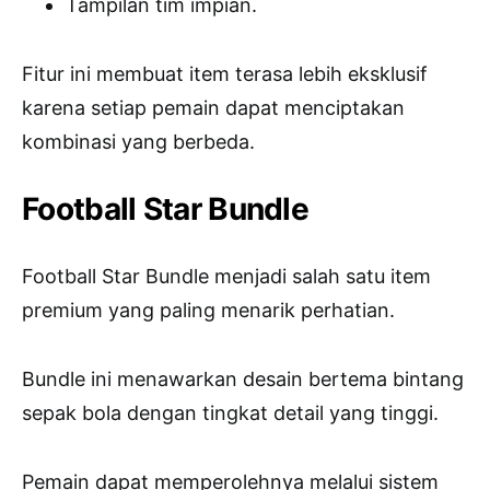
Tampilan tim impian.
Fitur ini membuat item terasa lebih eksklusif
karena setiap pemain dapat menciptakan
kombinasi yang berbeda.
Football Star Bundle
Football Star Bundle menjadi salah satu item
premium yang paling menarik perhatian.
Bundle ini menawarkan desain bertema bintang
sepak bola dengan tingkat detail yang tinggi.
Pemain dapat memperolehnya melalui sistem