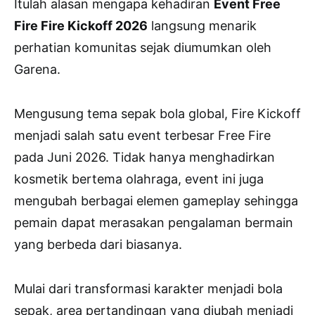
Itulah alasan mengapa kehadiran
Event Free
Fire Fire Kickoff 2026
langsung menarik
perhatian komunitas sejak diumumkan oleh
Garena.
Mengusung tema sepak bola global, Fire Kickoff
menjadi salah satu event terbesar Free Fire
pada Juni 2026. Tidak hanya menghadirkan
kosmetik bertema olahraga, event ini juga
mengubah berbagai elemen gameplay sehingga
pemain dapat merasakan pengalaman bermain
yang berbeda dari biasanya.
Mulai dari transformasi karakter menjadi bola
sepak, area pertandingan yang diubah menjadi