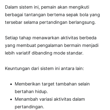
Dalam sistem ini, pemain akan mengikuti
berbagai tantangan bertema sepak bola yang
tersebar selama pertandingan berlangsung.
Setiap tahap menawarkan aktivitas berbeda
yang membuat pengalaman bermain menjadi
lebih variatif dibanding mode standar.
Keuntungan dari sistem ini antara lain:
Memberikan target tambahan selain
bertahan hidup.
Menambah variasi aktivitas dalam
pertandingan.