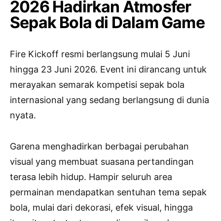
2026 Hadirkan Atmosfer
Sepak Bola di Dalam Game
Fire Kickoff resmi berlangsung mulai 5 Juni
hingga 23 Juni 2026. Event ini dirancang untuk
merayakan semarak kompetisi sepak bola
internasional yang sedang berlangsung di dunia
nyata.
Garena menghadirkan berbagai perubahan
visual yang membuat suasana pertandingan
terasa lebih hidup. Hampir seluruh area
permainan mendapatkan sentuhan tema sepak
bola, mulai dari dekorasi, efek visual, hingga