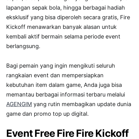
lapangan sepak bola, hingga berbagai hadiah
eksklusif yang bisa diperoleh secara gratis, Fire
Kickoff menawarkan banyak alasan untuk
kembali aktif bermain selama periode event
berlangsung.
Bagi pemain yang ingin mengikuti seluruh
rangkaian event dan mempersiapkan
kebutuhan item dalam game, Anda juga bisa
memantau berbagai informasi terbaru melalui
AGENGIM
yang rutin membagikan update dunia
game dan promo top up digital.
Event Free Fire Fire Kickoff