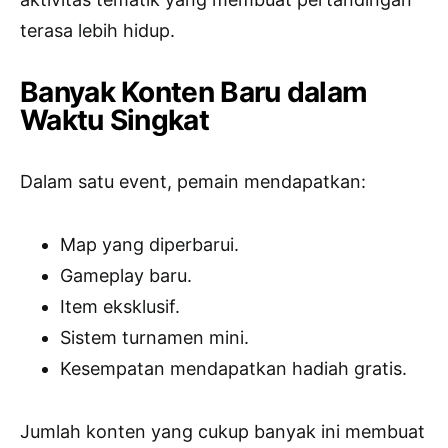
terasa lebih hidup.
Banyak Konten Baru dalam
Waktu Singkat
Dalam satu event, pemain mendapatkan:
Map yang diperbarui.
Gameplay baru.
Item eksklusif.
Sistem turnamen mini.
Kesempatan mendapatkan hadiah gratis.
Jumlah konten yang cukup banyak ini membuat