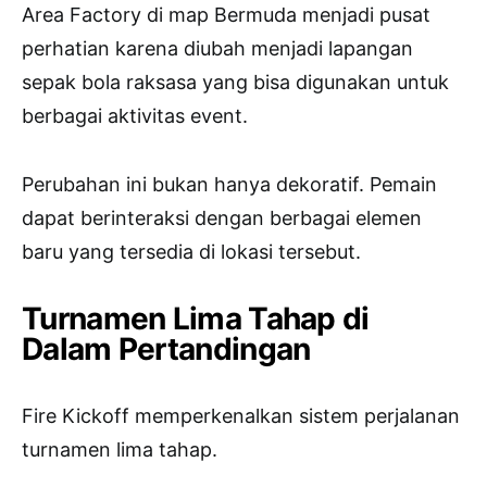
Area Factory di map Bermuda menjadi pusat
perhatian karena diubah menjadi lapangan
sepak bola raksasa yang bisa digunakan untuk
berbagai aktivitas event.
Perubahan ini bukan hanya dekoratif. Pemain
dapat berinteraksi dengan berbagai elemen
baru yang tersedia di lokasi tersebut.
Turnamen Lima Tahap di
Dalam Pertandingan
Fire Kickoff memperkenalkan sistem perjalanan
turnamen lima tahap.