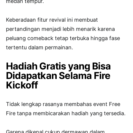
medan tempur.
Keberadaan fitur revival ini membuat
pertandingan menjadi lebih menarik karena
peluang comeback tetap terbuka hingga fase
tertentu dalam permainan.
Hadiah Gratis yang Bisa
Didapatkan Selama Fire
Kickoff
Tidak lengkap rasanya membahas event Free
Fire tanpa membicarakan hadiah yang tersedia.
Garena dikenal cukup dermawan dalam