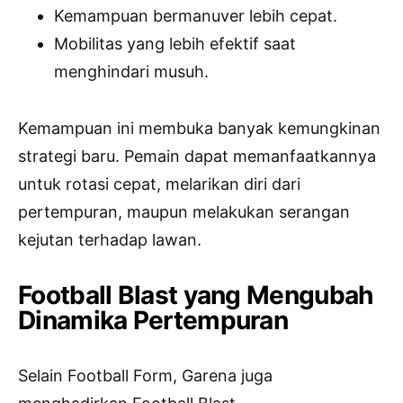
Kemampuan bermanuver lebih cepat.
Mobilitas yang lebih efektif saat
menghindari musuh.
Kemampuan ini membuka banyak kemungkinan
strategi baru. Pemain dapat memanfaatkannya
untuk rotasi cepat, melarikan diri dari
pertempuran, maupun melakukan serangan
kejutan terhadap lawan.
Football Blast yang Mengubah
Dinamika Pertempuran
Selain Football Form, Garena juga