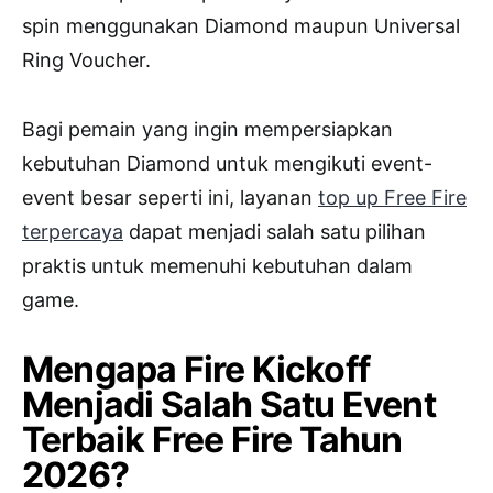
spin menggunakan Diamond maupun Universal
Ring Voucher.
Bagi pemain yang ingin mempersiapkan
kebutuhan Diamond untuk mengikuti event-
event besar seperti ini, layanan
top up Free Fire
terpercaya
dapat menjadi salah satu pilihan
praktis untuk memenuhi kebutuhan dalam
game.
Mengapa Fire Kickoff
Menjadi Salah Satu Event
Terbaik Free Fire Tahun
2026?