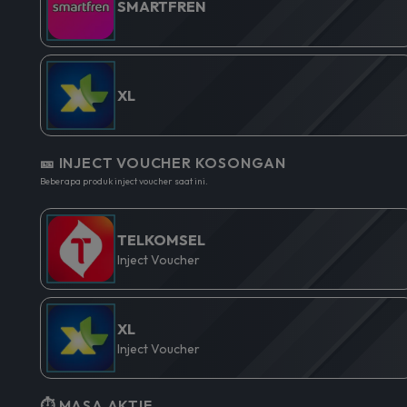
SMARTFREN
XL
🎫 INJECT VOUCHER KOSONGAN
Beberapa produk inject voucher saat ini.
TELKOMSEL
Inject Voucher
XL
Inject Voucher
⏱️ MASA AKTIF