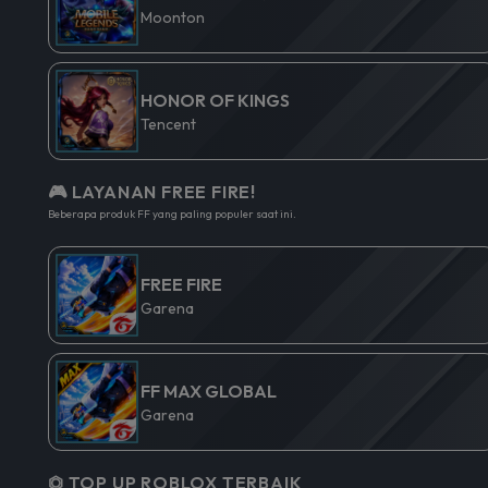
Moonton
HONOR OF KINGS
Tencent
🎮 LAYANAN FREE FIRE!
Beberapa produk FF yang paling populer saat ini.
FREE FIRE
Garena
FF MAX GLOBAL
Garena
⏣ TOP UP ROBLOX TERBAIK