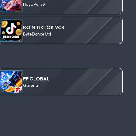
HoyoVerse
KOIN TIKTOK VCR
ByteDance Ltd
FF GLOBAL
Garena