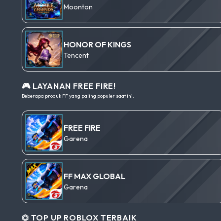
Moonton
HONOR OF KINGS
Tencent
🎮 LAYANAN FREE FIRE!
Beberapa produk FF yang paling populer saat ini.
FREE FIRE
Garena
FF MAX GLOBAL
Garena
⏣ TOP UP ROBLOX TERBAIK